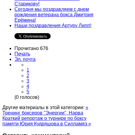
Старикову!
Сегодня мы поздравляем с днем
рождения ветерана бокса Дмитрия
Ерёмина!
Наши поздравления Артуру Липп!
Прочитано 676
Печать
Эл. почта
1
2
3
4
5
(0 голосов)
Другие материалы в этой категории:
«
Тренинг боксеров "Энергии", Нарва
Краткий репортаж о турнире по боксу
памяти Юрия Кудряшова в Силламяэ »