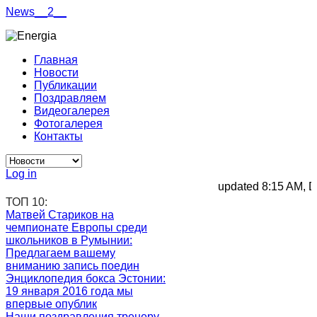
News__2__
Главная
Новости
Публикации
Поздравляем
Видеогалерея
Фотогалерея
Контакты
Log in
updated 8:15 AM, De
ТОП 10:
Матвей Стариков на
чемпионате Европы среди
школьников в Румынии
:
Предлагаем вашему
вниманию запись поедин
Энциклопедия бокса Эстонии
:
19 января 2016 года мы
впервые опублик
Наши поздравления тренеру