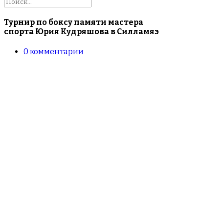
Турнир по боксу памяти мастера
спорта Юрия Кудряшова в Силламяэ
0
комментарии