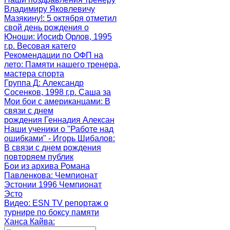
Владимиру Яковлевичу
Мазякину!
: 5 октября отметил
свой день рождения о
Юноши
: Иосиф Орлов, 1995
г.р. Весовая катего
Рекомендации по ОФП на
лето
: Памяти нашего тренера,
мастера спорта
Группа Д
: Александр
Сосенков, 1998 г.р. Саша за
Мои бои с американцами
: В
связи с днем
рождения Геннадия Алексан
Наши ученики о "Работе над
ошибками" - Игорь Шибалов
:
В связи с днем рождения
повторяем публик
Бои из архива Романа
Павленкова
: Чемпионат
Эстонии 1996 Чемпионат
Эсто
Видео: ESN TV репортаж о
турнире по боксу памяти
Ханса Кайва
: