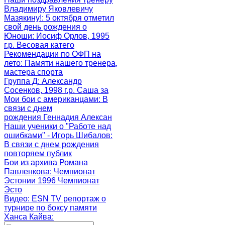
Владимиру Яковлевичу
Мазякину!
: 5 октября отметил
свой день рождения о
Юноши
: Иосиф Орлов, 1995
г.р. Весовая катего
Рекомендации по ОФП на
лето
: Памяти нашего тренера,
мастера спорта
Группа Д
: Александр
Сосенков, 1998 г.р. Саша за
Мои бои с американцами
: В
связи с днем
рождения Геннадия Алексан
Наши ученики о "Работе над
ошибками" - Игорь Шибалов
:
В связи с днем рождения
повторяем публик
Бои из архива Романа
Павленкова
: Чемпионат
Эстонии 1996 Чемпионат
Эсто
Видео: ESN TV репортаж о
турнире по боксу памяти
Ханса Кайва
: