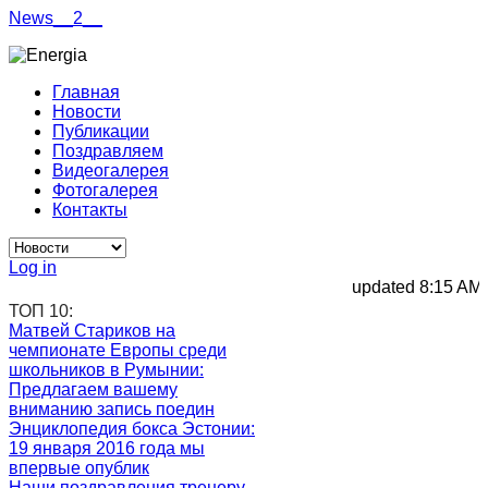
News__2__
Главная
Новости
Публикации
Поздравляем
Видеогалерея
Фотогалерея
Контакты
Log in
updated 8:15 AM, 
ТОП 10:
Матвей Стариков на
чемпионате Европы среди
школьников в Румынии
:
Предлагаем вашему
вниманию запись поедин
Энциклопедия бокса Эстонии
:
19 января 2016 года мы
впервые опублик
Наши поздравления тренеру