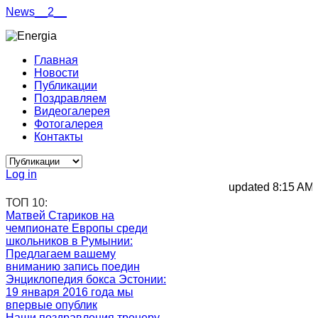
News__2__
Главная
Новости
Публикации
Поздравляем
Видеогалерея
Фотогалерея
Контакты
Log in
updated 8:15 AM, 
ТОП 10:
Матвей Стариков на
чемпионате Европы среди
школьников в Румынии
:
Предлагаем вашему
вниманию запись поедин
Энциклопедия бокса Эстонии
:
19 января 2016 года мы
впервые опублик
Наши поздравления тренеру