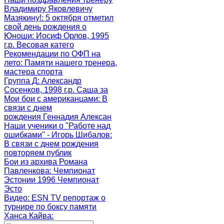
Владимиру Яковлевичу
Мазякину!
: 5 октября отметил
свой день рождения о
Юноши
: Иосиф Орлов, 1995
г.р. Весовая катего
Рекомендации по ОФП на
лето
: Памяти нашего тренера,
мастера спорта
Группа Д
: Александр
Сосенков, 1998 г.р. Саша за
Мои бои с американцами
: В
связи с днем
рождения Геннадия Алексан
Наши ученики о "Работе над
ошибками" - Игорь Шибалов
:
В связи с днем рождения
повторяем публик
Бои из архива Романа
Павленкова
: Чемпионат
Эстонии 1996 Чемпионат
Эсто
Видео: ESN TV репортаж о
турнире по боксу памяти
Ханса Кайва
: