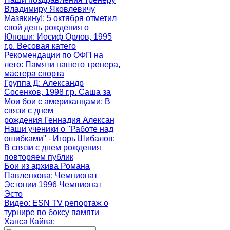
Владимиру Яковлевичу
Мазякину!
: 5 октября отметил
свой день рождения о
Юноши
: Иосиф Орлов, 1995
г.р. Весовая катего
Рекомендации по ОФП на
лето
: Памяти нашего тренера,
мастера спорта
Группа Д
: Александр
Сосенков, 1998 г.р. Саша за
Мои бои с американцами
: В
связи с днем
рождения Геннадия Алексан
Наши ученики о "Работе над
ошибками" - Игорь Шибалов
:
В связи с днем рождения
повторяем публик
Бои из архива Романа
Павленкова
: Чемпионат
Эстонии 1996 Чемпионат
Эсто
Видео: ESN TV репортаж о
турнире по боксу памяти
Ханса Кайва
: