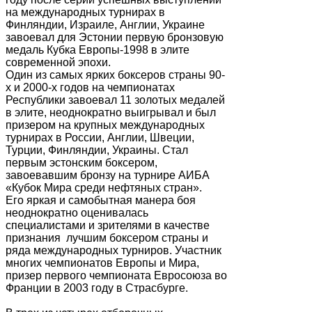
на международных турнирах в
Финляндии, Израиле, Англии, Украине
завоевал для Эстонии первую бронзовую
медаль Кубка Европы-1998 в элите
современной эпохи.
Один из самых ярких боксеров страны 90-
х и 2000-х годов на чемпионатах
Республики завоевал 11 золотых медалей
в элите, неоднократно выигрывал и был
призером на крупных международных
турнирах в России, Англии, Швеции,
Турции, Финляндии, Украины. Стал
первым эстонским боксером,
завоевавшим бронзу на турнире АИБА
«Кубок Мира среди нефтяных стран».
Его яркая и самобытная манера боя
неоднократно оценивалась
специалистами и зрителями в качестве
признания лучшим боксером страны и
ряда международных турниров. Участник
многих чемпионатов Европы и Мира,
призер первого чемпионата Евросоюза во
Франции в 2003 году в Страсбурге.