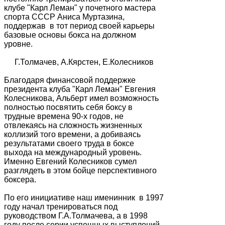
клубе "Карл Леман" у почетного мастера
спорта СССР Аниса Муртазина,
поддержав в тот период своей карьеры
базовые основы бокса на должном
уровне.
Г.Толмачев, А.Кярстен, Е.Колесников
Благодаря финансовой поддержке
президента клуба "Карл Леман" Евгения
Колесникова, Альберт имел возможность
полностью посвятить себя боксу в
трудные времена 90-х годов, не
отвлекаясь на сложность жизненных
коллизий того времени, а добиваясь
результатами своего труда в боксе
выхода на международный уровень.
Именно Евгений Колесников сумел
разглядеть в этом бойце перспективного
боксера.
По его инициативе наш именинник в 1997
году начал тренироваться под
руководством Г.А.Толмачева, а в 1998
году после серии успешных выступлений