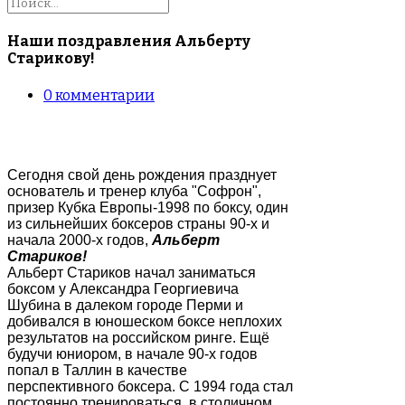
Наши поздравления Альберту
Старикову!
0
комментарии
Cегодня свой день рождения празднует
основатель и тренер клуба "Софрон",
призер Кубка Европы-1998 по боксу, один
из сильнейших боксеров страны 90-х и
начала 2000-х годов,
Альберт
Стариков!
Альберт Стариков начал заниматься
боксом у Александра Георгиевича
Шубина в далеком городе Перми и
добивался в юношеском боксе неплохих
результатов на российском ринге. Ещё
будучи юниором, в начале 90-х годов
попал в Таллин в качестве
перспективного боксера. С 1994 года стал
постоянно тренироваться в столичном