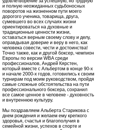
удовлетворение за успешную, но трудную
и полную неожиданных судьбоносных
поворотов на жизненном пути моего
дорогого ученика, товарища, друга,
сумевшего во всех случаях жизни
ориентироваться на духовные и
традиционные ценности жизни,
оставаться верным своему слову и делу,
оправдывая доверие и веру в него, как
человека совести, чести и достоинства!
Точно также, как и другой боксер, чемпион
Европы по версии WBA среди
профессионалов, Андрей Кярстен,
который вместе с Альбертом в конце 90-х
и начале 2000-х годов, готовились к своим
турнирам под моим руководством, пройдя
самые сложные обстоятельства на пути
профессионального боксера, сохранил
все самое ценное в человеке - духовность
и внутреннюю культуру.
Мы поздравляем Альберта Старикова с
днем рождения и желаем ему крепкого
здоровья, счастья и благополучия в
семейной жизни, успехов в спорте и