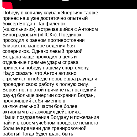
Победу в копилку клуба «Энергия» так же
принес наш уже достаточно опытный
боксер Богдан Панфилёнок
(«школьники»), встречавшийся с Антоном
Виноградовым («ПСК»). Поединок
проходил в равном противостоянии
близких по манере ведения боя
соперников. Однако левый прямой
Богдана чаще проходил в цель и
отдельные прямые удары справа
принесли победу нашему спортсмену.
Надо сказать, что Антон активно
стремился к победе первые два раунда и
проводил свою работу в полную силу.
Вероятно, по этой причине на последний
раунд больше энергии сохранил Богдан,
проявивший себя именно в
заключительной части боя более
активным в атакующих действиях.
Наши поздравления Богдану и пожелания
найти в своем учебном процессе немного
больше времени для тренировочной
работы! Тогда будет шанс быть