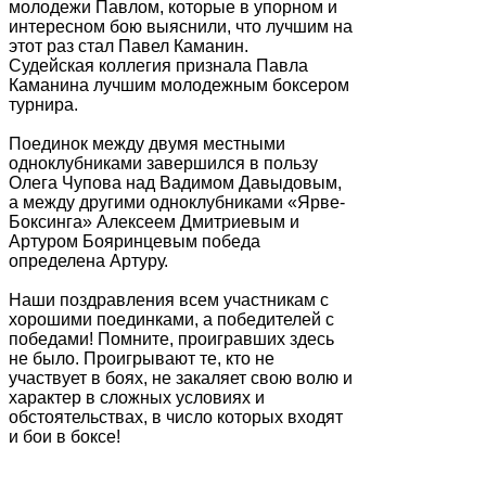
молодежи Павлом, которые в упорном и
интересном бою выяснили, что лучшим на
этот раз стал Павел Каманин.
Судейская коллегия признала Павла
Каманина лучшим молодежным боксером
турнира.
Поединок между двумя местными
одноклубниками завершился в пользу
Олега Чупова над Вадимом Давыдовым,
а между другими одноклубниками «Ярве-
Боксинга» Алексеем Дмитриевым и
Артуром Бояринцевым победа
определена Артуру.
Наши поздравления всем участникам с
хорошими поединками, а победителей с
победами! Помните, проигравших здесь
не было. Проигрывают те, кто не
участвует в боях, не закаляет свою волю и
характер в сложных условиях и
обстоятельствах, в число которых входят
и бои в боксе!