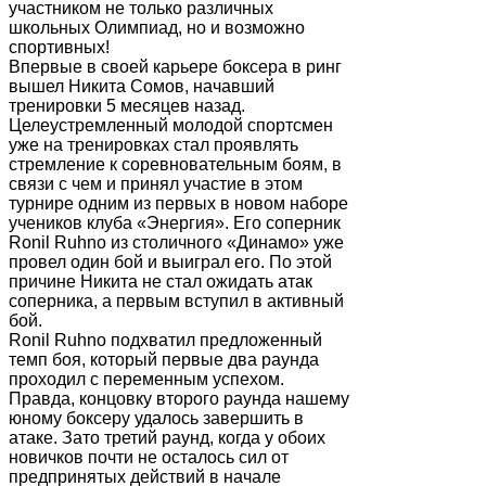
участником не только различных
школьных Олимпиад, но и возможно
спортивных!
Впервые в своей карьере боксера в ринг
вышел Никита Сомов, начавший
тренировки 5 месяцев назад.
Целеустремленный молодой спортсмен
уже на тренировках стал проявлять
стремление к соревновательным боям, в
связи с чем и принял участие в этом
турнире одним из первых в новом наборе
учеников клуба «Энергия». Его соперник
Ronil Ruhno из столичного «Динамо» уже
провел один бой и выиграл его. По этой
причине Никита не стал ожидать атак
соперника, а первым вступил в активный
бой.
Ronil Ruhno подхватил предложенный
темп боя, который первые два раунда
проходил с переменным успехом.
Правда, концовку второго раунда нашему
юному боксеру удалось завершить в
атаке. Зато третий раунд, когда у обоих
новичков почти не осталось сил от
предпринятых действий в начале