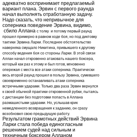
адекватно воспринимает предлагаемый
вариант плана. Эрвин с первого раунда
начал выполнять отработанную задачу.
Надо сказать, что непривычное для
соперника поведение Эрвина, видимо,
сбило Аллана
с толку и потому первый раунд
прошел примерно в равном ходе боя, но под диктовку
тактики Эрвина Ларки. Последнее обстоятельство
наверняка смущало Никитина, привыкшего к другому
способу ведения боя со стороны Ларки. В этой связи
Аллан начал откровенно атаковать нашего боксера,
который как раз к этому и был готов, мгновенно
опережая с места все атаки соперника. Практически
весь второй раунд прошел в пользу Эрвина, сумевшего
своевременно останавливать атаки соперника
встречными ударами. Только два раза Эрвин вернулся
к своей обычной практики откровенной рубки, пытаясь
с дистанции без подготовки попасть в Аллана
размашистыми ударами. Но, услышав крик
немедленного возвращения к заданию, он сразу
возобновил свою предыдущую работу.
Результатом грамотных действий Эрвина
Ларки стала победа единогласным
решением судей над сильным и
техничным боксером Алланом