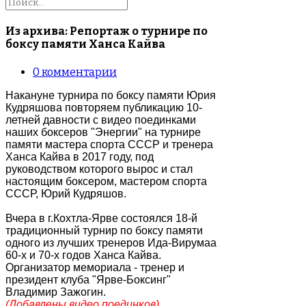
Из архива: Репортаж о турнире по
боксу памяти Ханса Кайва
0
комментарии
Накануне турнира по боксу памяти Юрия
Кудряшова повторяем публикацию 10-
летней давности с видео поединками
наших боксеров "Энергии" на турнире
памяти мастера спорта СССР и тренера
Ханса Кайва в 2017 году, под
руководством которого вырос и стал
настоящим боксером, мастером спорта
СССР, Юрий Кудряшов.
Вчера в г.Кохтла-Ярве состоялся 18-й
традиционный турнир по боксу памяти
одного из лучших тренеров Ида-Вирумаа
60-х и 70-х годов Ханса Кайва.
Организатор мемориала - тренер и
президент клуба "Ярве-Боксинг"
Владимир Зажогин.
(Добавлены видео поединков)