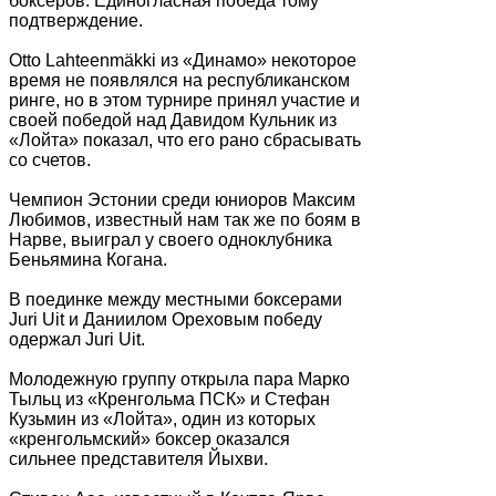
боксеров. Единогласная победа тому
подтверждение.
Otto Lahteenmäkki из «Динамо» некоторое
время не появлялся на республиканском
ринге, но в этом турнире принял участие и
своей победой над Давидом Кульник из
«Лойта» показал, что его рано сбрасывать
со счетов.
Чемпион Эстонии среди юниоров Максим
Любимов, известный нам так же по боям в
Нарве, выиграл у своего одноклубника
Беньямина Когана.
В поединке между местными боксерами
Juri Uit и Даниилом Ореховым победу
одержал Juri Uit.
Молодежную группу открыла пара Марко
Тыльц из «Кренгольма ПСК» и Стефан
Кузьмин из «Лойта», один из которых
«кренгольмский» боксер оказался
сильнее представителя Йыхви.