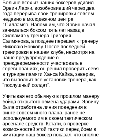
Больше всех из наших боксеров удивил
Эрвин Ларки, возобновивший через два
года перерыва свои тренировки совсем
недавно в молодежном центре
г.Силламяэ. Напомним, что Эрвин начал
заниматься боксом пять лет назад в
Силламяэ у тренера Григория
Салмянова, а позднее перешел к тренеру
Николаю Бобкову. После последней
тренировки в нашем клубе, несмотря на
наше предупреждение о
преждевременности участвовать в
соревнованиях, он решил проверить себя
в турнире памяти Ханса Кайва, заверив,
что выполнит все установки тренера, как
"послушный солдат".
Учитывая его обычную в прошлом манеру
бойца открытого обмена ударами, Эрвину
была отработана линия поведения в
ринге совсем иного плана, ранее не
используемого им в своем тактическом
арсенале средств. Кстати, в проверке
возможностей этой тактики перед боем в
имитации наш боксер показал, что вполне