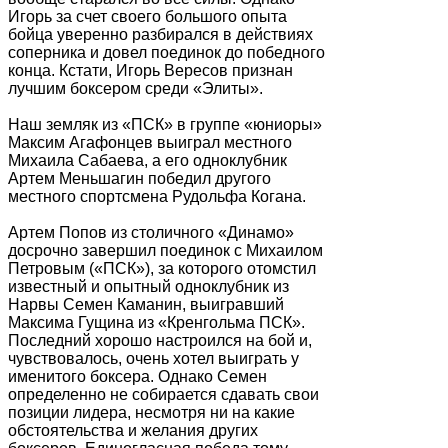
Игорь за счет своего большого опыта
бойца уверенно разбирался в действиях
соперника и довел поединок до победного
конца. Кстати, Игорь Вересов признан
лучшим боксером среди «Элиты».
Наш земляк из «ПСК» в группе «юниоры»
Максим Агафонцев выиграл местного
Михаила Сабаева, а его одноклубник
Артем Меньшагин победил другого
местного спортсмена Рудольфа Когана.
Артем Попов из столичного «Динамо»
досрочно завершил поединок с Михаилом
Петровым («ПСК»), за которого отомстил
известный и опытный одноклубник из
Нарвы Семен Каманин, выигравший
Максима Гущина из «Кренгольма ПСК».
Последний хорошо настроился на бой и,
чувствовалось, очень хотел выиграть у
именитого боксера. Однако Семен
определенно не собирается сдавать свои
позиции лидера, несмотря ни на какие
обстоятельства и желания других