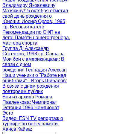
Владимиру Яковлевичу
Мазякину!
: 5 октября отметил
свой день рождения о
Юноши
: Иосиф Орлов, 1995
г.р. Весовая катего
Рекомендации по ОФП на
лето
: Памяти нашего тренера,
мастера спорта
Группа Д
: Александр
Сосенков, 1998 г.р. Саша за
Мои бои с американцами
: В
связи с днем
рождения Геннадия Алексан
Наши ученики о "Работе над
ошибками" - Игорь Шибалов
:
В связи с днем рождения
повторяем публик
Бои из архива Романа
Павленкова
: Чемпионат
Эстонии 1996 Чемпионат
Эсто
Видео: ESN TV репортаж о
турнире по боксу памяти
Ханса Кайва
: