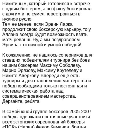
Никитиным, который готовился к встрече
с одним боксером, а по факту боксировал
с другим и не сумел перестроиться в
нужное русло.
Тем не менее, если Эрвин Ларка
продолжит свою боксерскую карьеру, то у
Аллана всегда будет возможность взять
матч-реванш. Ну, а мы поздравляем
Эрвина с отличной и умной победой!
К сожалению, не нашлось соперников для
ставших победителями турнира без боев
нашим боксерам Максиму Соболеву,
Марио Эрязову, Максиму Крутелеву и
Никите Аверкову. Впереди еще есть
турниры и для становления мастерства и
побед необходима только постоянная и
систематическая работа над
совершенствованием мастерства.
Дерзайте, ребята!
В самой юной группе боксеров 2005-2007
победы одержали постоянные участники
всех эстонских соревнований боксеры
«ПСК» (Нарва) Федор Каманин, братья