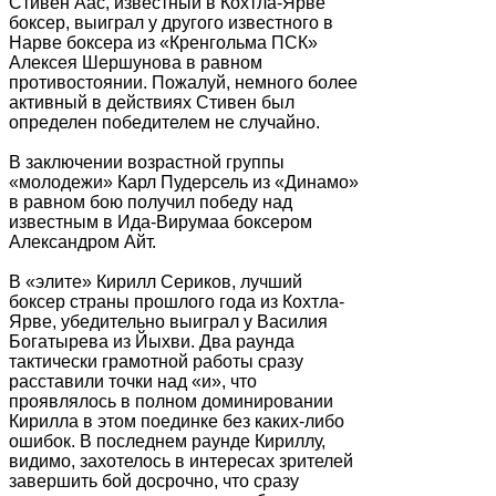
Стивен Аас, известный в Кохтла-Ярве
боксер, выиграл у другого известного в
Нарве боксера из «Кренгольма ПСК»
Алексея Шершунова в равном
противостоянии. Пожалуй, немного более
активный в действиях Стивен был
определен победителем не случайно.
В заключении возрастной группы
«молодежи» Карл Пудерсель из «Динамо»
в равном бою получил победу над
известным в Ида-Вирумаа боксером
Александром Айт.
В «элите» Кирилл Сериков, лучший
боксер страны прошлого года из Кохтла-
Ярве, убедительно выиграл у Василия
Богатырева из Йыхви. Два раунда
тактически грамотной работы сразу
расставили точки над «и», что
проявлялось в полном доминировании
Кирилла в этом поединке без каких-либо
ошибок. В последнем раунде Кириллу,
видимо, захотелось в интересах зрителей
завершить бой досрочно, что сразу