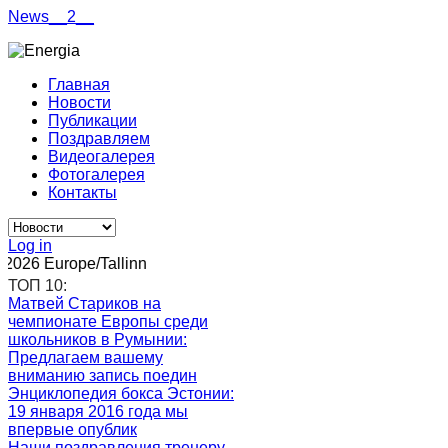
News__2__
Главная
Новости
Публикации
Поздравляем
Видеогалерея
Фотогалерея
Контакты
Log in
26 Europe/Tallinn
ТОП 10:
Матвей Стариков на
чемпионате Европы среди
школьников в Румынии
:
Предлагаем вашему
вниманию запись поедин
Энциклопедия бокса Эстонии
:
19 января 2016 года мы
впервые опублик
Наши поздравления тренеру