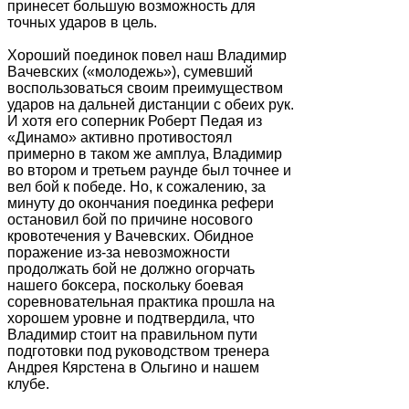
принесет большую возможность для
точных ударов в цель.
Хороший поединок повел наш Владимир
Вачевских («молодежь»), сумевший
воспользоваться своим преимуществом
ударов на дальней дистанции с обеих рук.
И хотя его соперник Роберт Педая из
«Динамо» активно противостоял
примерно в таком же амплуа, Владимир
во втором и третьем раунде был точнее и
вел бой к победе. Но, к сожалению, за
минуту до окончания поединка рефери
остановил бой по причине носового
кровотечения у Вачевских. Обидное
поражение из-за невозможности
продолжать бой не должно огорчать
нашего боксера, поскольку боевая
соревновательная практика прошла на
хорошем уровне и подтвердила, что
Владимир стоит на правильном пути
подготовки под руководством тренера
Андрея Кярстена в Ольгино и нашем
клубе.