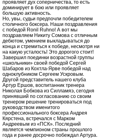
проявляет дух соперничества, то есть
доминирует в бою или проявляет
большую активность.
Но, увы, судьи предпочли победителем
столичного боксера. Наши поздравления
с победой Ronil Ruhno! А вот мы
поздравляем Никиту Сомова с отличным
дебютом, умением выкладываться до
конца и стремиться к победе, несмотря ни
на какую усталость! Это дорогого стоит!
Завершил поединки возрастной группы
«школьники» своей победой Сергей
Шабаров из Кохтла-Ярве победой над
одноклубником Сергеем Ускровым.
Другой представитель нашего клуба
Артур Ершов, воспитанник тренера
Николая Бобкова из Силламяэ, сегодня
принявший по согласованию со своим
тренером решение тренироваться под
руководством именитого
профессионального боксера Андрея
Кярстена, встречался с Марком
Андреевым из «ПСК». Последний
является чемпионом страны прошлого
года и ранее досрочно побеждал Артура.