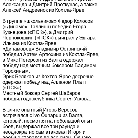
Александр и Дмитрий Проткунас, а также
Алексей Андреенок из Кохтла-Ярве.
В группе «школьников» Федор Колосов
(«Динамо», Таллинн) победил Егора
Кузнецова («ПСК»), а Дмитрий
Чернокошкин («ПСК») выиграл у Эдгара
Ильина из Кохтла-Ярве.
«Динамовец» Владимир Остринский
победил Артем Артюхина из Кохтла-Ярве,
а Микс Петерсон из Валга одержал
победу над местным боксером Вадимом
Торохиным.
Эрик Беляков из Кохтла-Ярве досрочно
одержал победу над Алланом Платт
(«ПСК»).
Местный боксер Сергей Шабаров
победил одноклубника Сергея Ускова.
В элите опытный Игорь Вересов
встречался с Ivo Õunapuu из Валга,
который, несмотря на небольшой опыт
боев, выдержал все три раунда и
неоднократно сам атаковал Игоря и
вообще старался во все силы. Однако