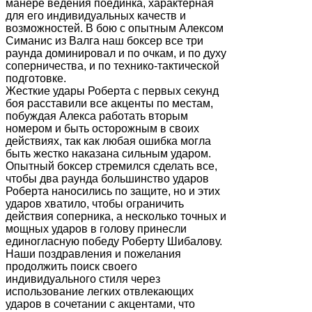
манере ведения поединка, характерная
для его индивидуальных качеств и
возможностей. В бою с опытным Алексом
Симанис из Валга наш боксер все три
раунда доминировал и по очкам, и по духу
соперничества, и по технико-тактической
подготовке.
Жесткие удары Роберта с первых секунд
боя расставили все акценты по местам,
побуждая Алекса работать вторым
номером и быть осторожным в своих
действиях, так как любая ошибка могла
быть жестко наказана сильным ударом.
Опытный боксер стремился сделать все,
чтобы два раунда большинство ударов
Роберта наносились по защите, но и этих
ударов хватило, чтобы ограничить
действия соперника, а несколько точных и
мощных ударов в голову принесли
единогласную победу Роберту Шибалову.
Наши поздравления и пожелания
продолжить поиск своего
индивидуального стиля через
использование легких отвлекающих
ударов в сочетании с акцентами, что