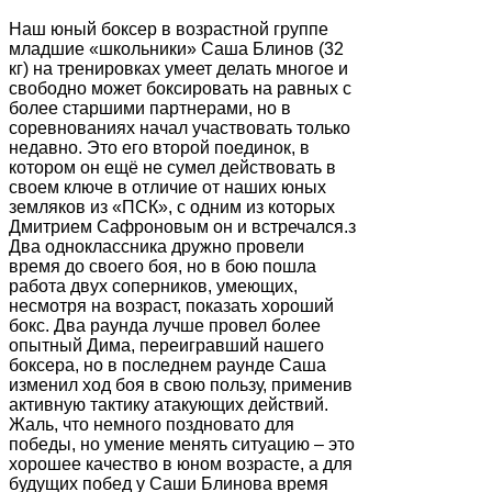
Наш юный боксер в возрастной группе
младшие «школьники» Саша Блинов (32
кг) на тренировках умеет делать многое и
свободно может боксировать на равных с
более старшими партнерами, но в
соревнованиях начал участвовать только
недавно. Это его второй поединок, в
котором он ещё не сумел действовать в
своем ключе в отличие от наших юных
земляков из «ПСК», с одним из которых
Дмитрием Сафроновым он и встречался.з
Два одноклассника дружно провели
время до своего боя, но в бою пошла
работа двух соперников, умеющих,
несмотря на возраст, показать хороший
бокс. Два раунда лучше провел более
опытный Дима, переигравший нашего
боксера, но в последнем раунде Саша
изменил ход боя в свою пользу, применив
активную тактику атакующих действий.
Жаль, что немного поздновато для
победы, но умение менять ситуацию – это
хорошее качество в юном возрасте, а для
будущих побед у Саши Блинова время